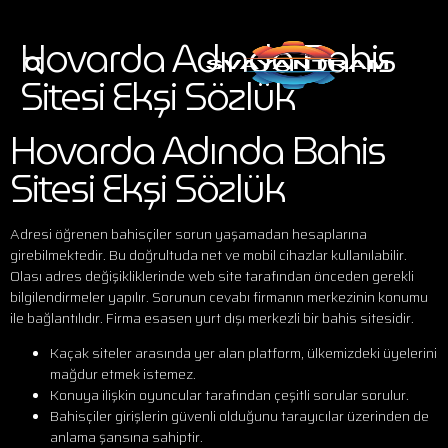
Hovarda Adında Bahis
Sitesi Ekşi Sözlük
Hovarda Adında Bahis
Sitesi Ekşi Sözlük
Adresi öğrenen bahisçiler sorun yaşamadan hesaplarına
girebilmektedir. Bu doğrultuda net ve mobil cihazlar kullanılabilir.
Olası adres değişikliklerinde web site tarafından önceden gerekli
bilgilendirmeler yapılır. Sorunun cevabı firmanın merkezinin konumu
ile bağlantılıdır. Firma esasen yurt dışı merkezli bir bahis sitesidir.
Kaçak siteler arasında yer alan platform, ülkemizdeki üyelerini
mağdur etmek istemez.
Konuya ilişkin oyuncular tarafından çeşitli sorular sorulur.
Bahisçiler girişlerin güvenli olduğunu tarayıcılar üzerinden de
anlama şansına sahiptir.