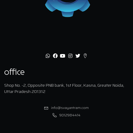
office
Shop No. -2, Opposite PNB bank, 1st Floor, Kasna, Greater Noida,
Uttar Pradesh 201312
info@svayantram.com
9012984414