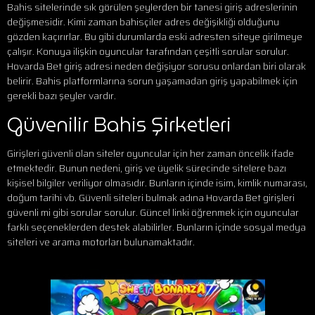
Bahis sitelerinde sık görülen şeylerden bir tanesi giriş adreslerinin
değişmesidir. Kimi zaman bahisçiler adres değişikliği olduğunu
gözden kaçırırlar. Bu gibi durumlarda eski adresten siteye girilmeye
çalışır. Konuya ilişkin oyuncular tarafından çeşitli sorular sorulur.
Hovarda Bet giriş adresi neden değişiyor sorusu onlardan biri olarak
belirir. Bahis platformlarına sorun yaşamadan giriş yapabilmek için
gerekli bazı şeyler vardır.
Güvenilir Bahis Şirketleri
Girişleri güvenli olan siteler oyuncular için her zaman öncelik ifade
etmektedir. Bunun nedeni, giriş ve üyelik sürecinde sitelere bazı
kişisel bilgiler veriliyor olmasıdır. Bunların içinde isim, kimlik numarası,
doğum tarihi vb. Güvenli siteleri bulmak adına Hovarda Bet girişleri
güvenli mi gibi sorular sorulur. Güncel linki öğrenmek için oyuncular
farklı seçeneklerden destek alabilirler. Bunların içinde sosyal medya
siteleri ve arama motorları bulunamaktadır.