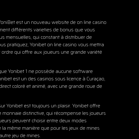
YoniBet est un nouveau website de on line casino
ment différents varieties de bonus que vous
us mensuelles, qui constant à distribuer de
vous pratiquez, Yonibet on line casino vous mettra
er ordre qui offre aux joueurs une grande variété
n que Yonibet 1 ne possède aucune software
onibet est un des casinos sous licence à Curaçao,
n direct coloré et animé, avec une grande roue de
ur Yonibet est toujours un plaisir. Yonibet offre
ne monnaie distinctive, qui récompense les joueurs
 joueurs peuvent choisir entre deux modes
 de la même manière que pour les jeux de mines
 autre jeu de mines.