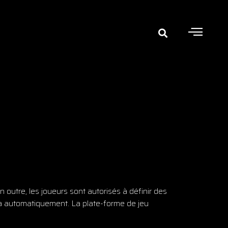
 outre, les joueurs sont autorisés à définir des
uera automatiquement. La plate-forme de jeu