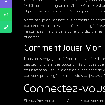
15000, ou €. Le programme VIP de Yonibet est un 
et progressez vers le statut VIP en jouant à vos jeu
Votre inscription Yonibet vous permettra de bénéf
que cette incitation est loin d’être la plus généreu
ne sont pas interdits dans votre juridiction, n’h
et agréés.
Comment Jouer Mon 
Nous nous engageons à fournir une variété d’oppo
des promotions et des opportunités uniques que v
de l’inscription jusqu’à la gestion quotidienne de
que vous pouvez gérer vos activités de jeu avec fac
Connectez-vou
Si vous êtes nouveau sur Yonibet et que vous ne