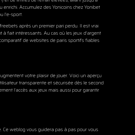
u enrichi. Accumulez des Yonicoins chez Yonibet
u l’e-sport.
eebets après un premier pari perdu. Il est vrai
out à fait intéressants. Au cas où les jeux d’argent
comparatif de websites de paris sportifs fiables
gmentent votre plaisir de jouer. Voici un aperçu
ilisateur transparente et sécurisée dès le second
lement l’accès aux jeux mais aussi pour garantir
e. Ce weblog vous guidera pas à pas pour vous