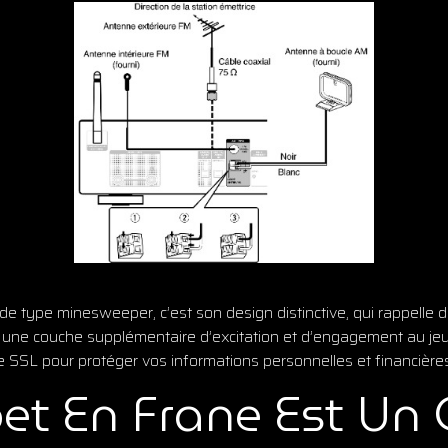
 de type minesweeper, c’est son design distinctive, qui rappelle 
e une couche supplémentaire d’excitation et d’engagement au je
age SSL pour protéger vos informations personnelles et financière
et En Frane Est Un