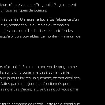
éditeurs réputés comme Pragmatic Play assurent
r tous les types de joueurs.
rès variée. On regrette toutefois l’absence d’un
its eux, prennent plus ou moins du temps en
, je vous conseille d’utiliser les portefeuilles
 jusqu’à 5 jours ouvrables. Le montant minimum de
rs d’actualité. En ce qui concerne le programme
s’agit d’un programme basé sur la fidélité,
ux joueurs invités uniquement, offrant ainsi des
 faites partie des joueurs sélectionnés pour
 casino à Las Vegas, le Live Casino X1 vous offre
 toute demande de retrait. Cette règle s’applique