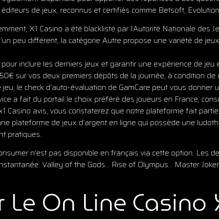
0 éditeurs de jeux, reconnus et certifiés comme Betsoft, Evolutio
emment, X1 Casino a été blacklisté par l’Autorité Nationale des Je
un peu différent, la catégorie Autre propose une variété de jeux 
our inclure les derniers jeux et garantir une expérience de jeu 
250€ sur vos deux premiers dépôts de la journée, à condition de
jeu, le check d’auto-évaluation de GamCare peut vous donner un 
ce a fait du portail le choix préféré des joueurs en France, co
s x1 Casino avis, vous constaterez que notre plateforme fait part
d’une plateforme de jeux d’argent en ligne qui possède une ludoth
t pratiques.
consumer n’est pas disponible en français via cette option. Les d
nstantanée. Valley of the Gods… Rise of Olympus… Master Joker e
r Le On Line Casino 