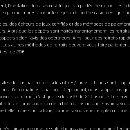
t, l’excitation du casino est toujours à portée de major. Des 
e gamme impressionnante de jeux de on line casino en ligne pou
es, des éditeurs de jeux certifiés et des méthodes de paiement t
eurs. Alors que les dépôts sont traités instantanément, les retra
aspects selon l’avis des opérateurs. Ainsi, pour des retraits rapides
s. Les autres méthodes de retraits peuvent vous faire patienter
t est de 20€.
tes de nos partenaires si les offres/bonus affichés sont toujou
peu d’informations à partager. Cependant, nous supposons qu’il 
vons confirmer, c’est que le club VIP de X1 Casino est réservé a
if à toute communication de la half du casino pour savoir si vous
’une belle immersion ludique, comme si vous étiez en plein on line
 réel ainsi que sur votre solde bonus avant de pouvoir effectuer