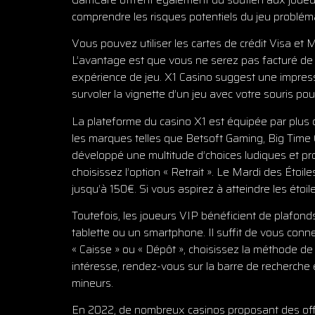
comprendre les risques potentiels du jeu problém
Vous pouvez utiliser les cartes de crédit Visa et 
L’avantage est que vous ne serez pas facturé de f
expérience de jeu. X1 Casino suggest une impressi
survoler la vignette d’un jeu avec votre souris pou
La plateforme du casino X1 est équipée par plus d
les marques telles que Betsoft Gaming, Big Time
développé une multitude d’choices ludiques et pr
choisissez l’option « Retrait ». Le Mardi des Ét
jusqu’à 150€. Si vous aspirez à atteindre les étoi
Toutefois, les joueurs VIP bénéficient de plafonds
tablette ou un smartphone. Il suffit de vous conn
« Caisse » ou « Dépôt », choisissez la méthode de 
intéresse, rendez-vous sur la barre de recherche 
mineurs.
En 2022, de nombreux casinos proposant des offres