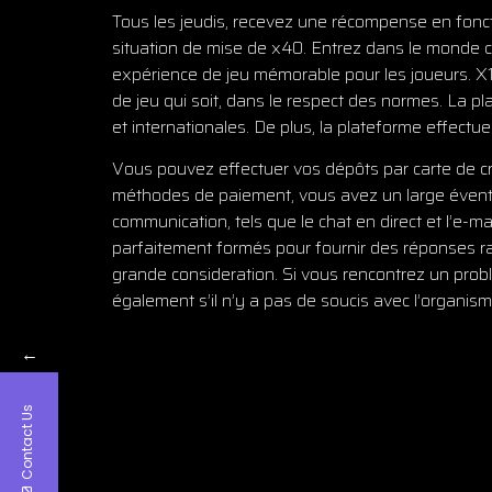
Tous les jeudis, recevez une récompense en fonct
situation de mise de x40. Entrez dans le monde ca
expérience de jeu mémorable pour les joueurs. X1 
de jeu qui soit, dans le respect des normes. La p
et internationales. De plus, la plateforme effectue
Vous pouvez effectuer vos dépôts par carte de créd
méthodes de paiement, vous avez un large éventail 
communication, tels que le chat en direct et l’e-ma
parfaitement formés pour fournir des réponses rap
grande consideration. Si vous rencontrez un probl
également s’il n’y a pas de soucis avec l’organism
←
Contact Us