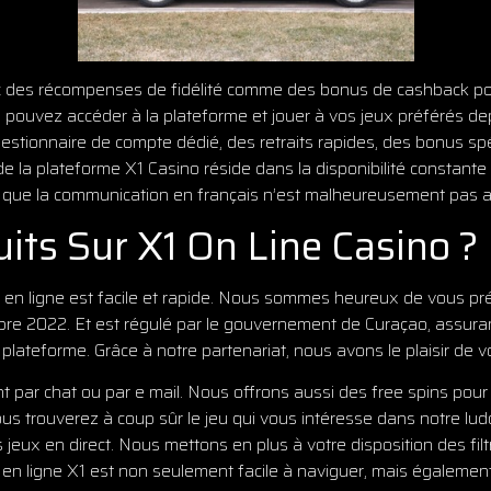
 des récompenses de fidélité comme des bonus de cashback pou
s pouvez accéder à la plateforme et jouer à vos jeux préférés de
gestionnaire de compte dédié, des retraits rapides, des bonus sp
 la plateforme X1 Casino réside dans la disponibilité constante d
r que la communication en français n’est malheureusement pas at
uits Sur X1 On Line Casino ?
nt en ligne est facile et rapide. Nous sommes heureux de vous p
 2022. Et est régulé par le gouvernement de Curaçao, assurant 
e plateforme. Grâce à notre partenariat, nous avons le plaisir de 
ent par chat ou par e mail. Nous offrons aussi des free spins pou
ous trouverez à coup sûr le jeu qui vous intéresse dans notre l
eux en direct. Nous mettons en plus à votre disposition des fil
o en ligne X1 est non seulement facile à naviguer, mais égalemen