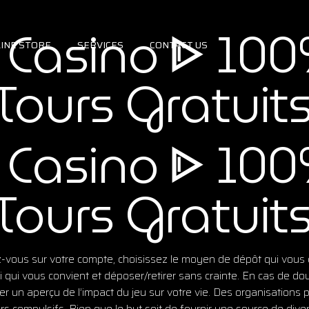
e Casino ᐈ 10
INE STORE
SERVICES
CONTACT US
Tours Gratuit
e Casino ᐈ 10
Tours Gratuit
ez-vous sur votre compte, choisissez le moyen de dépôt qui vous 
i qui vous convient et déposer/retirer sans crainte. En cas de do
r un aperçu de l’impact du jeu sur votre vie. Des organisatio
compulsifs. Bien que le but soit de fournir une source de divert