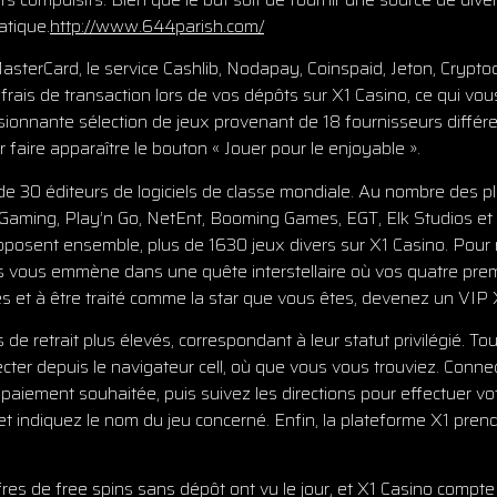
atique.
http://www.644parish.com/
MasterCard, le service Cashlib, Nodapay, Coinspaid, Jeton, Crypto
rais de transaction lors de vos dépôts sur X1 Casino, ce qui vou
onnante sélection de jeux provenant de 18 fournisseurs différent
r faire apparaître le bouton « Jouer pour le enjoyable ».
e 30 éditeurs de logiciels de classe mondiale. Au nombre des plu
 Gaming, Play’n Go, NetEnt, Booming Games, EGT, Elk Studios et
oposent ensemble, plus de 1630 jeux divers sur X1 Casino. Pour r
oiles vous emmène dans une quête interstellaire où vos quatre pr
les et à être traité comme la star que vous êtes, devenez un VIP 
 de retrait plus élevés, correspondant à leur statut privilégié. T
ecter depuis le navigateur cell, où que vous vous trouviez. Conn
paiement souhaitée, puis suivez les directions pour effectuer vot
et indiquez le nom du jeu concerné. Enfin, la plateforme X1 prend
 de free spins sans dépôt ont vu le jour, et X1 Casino compte p