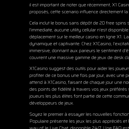
il est important de noter que récemment, X1 Casino
proposés, cette scenario influence directement la f
Cela inclut le bonus sans dépôt de 20 free spins s
l’immediate, aucune utility cellular n’est disponibl
déplacement sur le meilleur casino en ligne X1. L
dynamique et captivante. Chez X1Casino, l’excitati
immersive, donnant aux parieurs le sentiment d’êt
couvrent une massive gamme de jeux de desk class
X1Casino suggest des outils pour aider les joueu
profiter de ce bonus une fois par jour, avec une
attend à X1Casino, faisant de chaque jour une nou
des points de fidélité à travers vos jeux préférés 
joueurs les plus élites font partie de cette comm
développeurs de jeux.
Soyez le premier à essayer les nouvelles fonction
Populaire présente les jeux les plus appréciés et le
way of le Live Chat, disponible 24/7. Une FAQ es