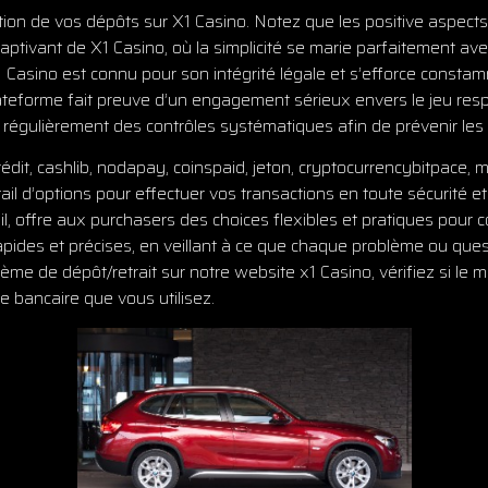
ion de vos dépôts sur X1 Casino. Notez que les positive aspect
ptivant de X1 Casino, où la simplicité se marie parfaitement ave
Casino est connu pour son intégrité légale et s’efforce constamm
lateforme fait preuve d’un engagement sérieux envers le jeu resp
 régulièrement des contrôles systématiques afin de prévenir les ac
it, cashlib, nodapay, coinspaid, jeton, cryptocurrencybitpace, mi
d’options pour effectuer vos transactions en toute sécurité et fa
il, offre aux purchasers des choices flexibles et pratiques pour c
ides et précises, en veillant à ce que chaque problème ou questio
ème de dépôt/retrait sur notre website x1 Casino, vérifiez si le 
e bancaire que vous utilisez.