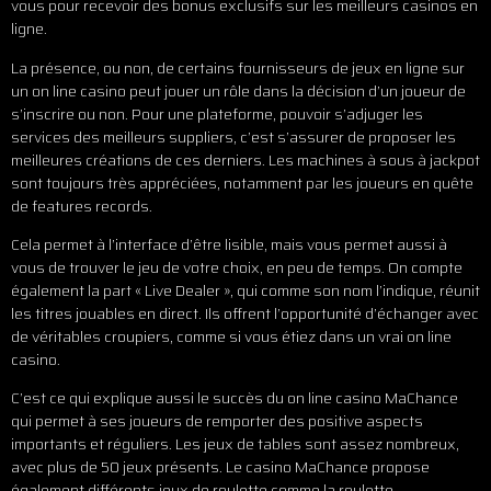
vous pour recevoir des bonus exclusifs sur les meilleurs casinos en
ligne.
La présence, ou non, de certains fournisseurs de jeux en ligne sur
un on line casino peut jouer un rôle dans la décision d’un joueur de
s’inscrire ou non. Pour une plateforme, pouvoir s’adjuger les
services des meilleurs suppliers, c’est s’assurer de proposer les
meilleures créations de ces derniers. Les machines à sous à jackpot
sont toujours très appréciées, notamment par les joueurs en quête
de features records.
Cela permet à l’interface d’être lisible, mais vous permet aussi à
vous de trouver le jeu de votre choix, en peu de temps. On compte
également la part « Live Dealer », qui comme son nom l’indique, réunit
les titres jouables en direct. Ils offrent l’opportunité d’échanger avec
de véritables croupiers, comme si vous étiez dans un vrai on line
casino.
C’est ce qui explique aussi le succès du on line casino MaChance
qui permet à ses joueurs de remporter des positive aspects
importants et réguliers. Les jeux de tables sont assez nombreux,
avec plus de 50 jeux présents. Le casino MaChance propose
également différents jeux de roulette comme la roulette