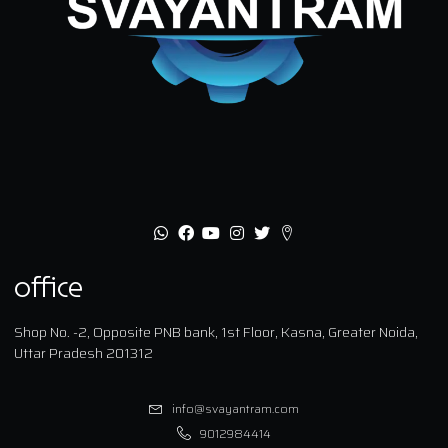
office
Shop No. -2, Opposite PNB bank, 1st Floor, Kasna, Greater Noida,
Uttar Pradesh 201312
info@svayantram.com
9012984414