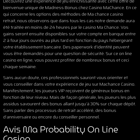
Découvrez une expérience de jeu enrichissante avec cette offre de
bienvenue unique de Madness Bonus chez Casino MaChance. En ce
qui concerne les options des méthodes de Ma chance casino
retrait, nous observons que dans tous les cas notre demande aura
été traitée en moins de 24 heures par le casino Ma Chance. Vos
gains seront ensuite disponibles sur votre compte en banque entre
2 à four jours ouvrés au plus tard en fonction du pays hébergeant
votre établissement bancaire. Des paperwork d’identité peuvent
vous être demandés pour une question de sécurité. Sur ce on line
casino en ligne, vous pouvez profiter de nombreux bonus et ceci
chaque semaine.
Sans aucun doute, ces professionnels sauront vous orienter et
vous conseiller dans votre expérience de jeu sur Machance Casino.
Manifestement, les joueurs VIP reçoivent de généreux bonus en
fonction de leur niveau. Mais de façon générale, les joueurs les plus
assidus savourent des bonus allant jusqu’à 30% sur chaque dépôt.
Sans parler des processus de retrait accéléré, des bonus
d’anniversaire ou encore du conseiller personnel.
Avis Ma Probability On Line
Casino