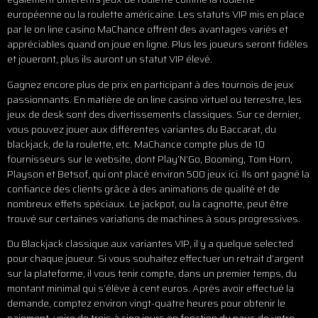
européenne ou la roulette américaine. Les statuts VIP mis en place
par le on line casino MaChance offrent des avantages variés et
appréciables quand on joue en ligne. Plus les joueurs seront fidèles
et joueront, plus ils auront un statut VIP élevé.
Gagnez encore plus de prix en participant à des tournois de jeux
passionnants. En matière de on line casino virtuel ou terrestre, les
jeux de desk sont des divertissements classiques. Sur ce dernier,
vous pouvez jouer aux différentes variantes du Baccarat, du
blackjack, de la roulette, etc. MaChance compte plus de 10
fournisseurs sur le website, dont Play’N’Go, Booming, Tom Horn,
Playson et Betsof, qui ont placé environ 500 jeux ici. Ils ont gagné la
confiance des clients grâce à des animations de qualité et de
nombreux effets spéciaux. Le jackpot, ou la cagnotte, peut être
trouvé sur certaines variations de machines à sous progressives.
Du Blackjack classique aux variantes VIP, il y a quelque selected
pour chaque joueur. Si vous souhaitez effectuer un retrait d’argent
sur la plateforme, il vous tenir compte, dans un premier temps, du
montant minimal qui s’élève à cent euros. Après avoir effectué la
demande, comptez environ vingt-quatre heures pour obtenir le