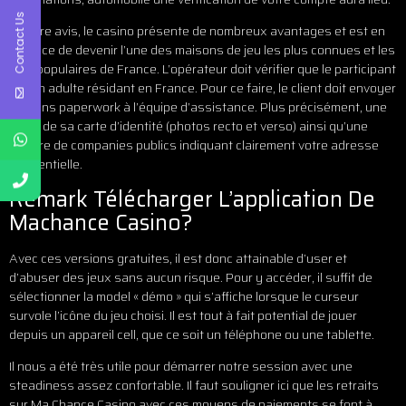
Contact Us
À notre avis, le casino présente de nombreux avantages et est en
practice de devenir l’une des maisons de jeu les plus connues et les
plus populaires de France. L’opérateur doit vérifier que le participant
est un adulte résidant en France. Pour ce faire, le client doit envoyer
certains paperwork à l’équipe d’assistance. Plus précisément, une
copie de sa carte d’identité (photos recto et verso) ainsi qu’une
facture de companies publics indiquant clairement votre adresse
résidentielle.
Remark Télécharger L’application De
Machance Casino?
Avec ces versions gratuites, il est donc attainable d’user et
d’abuser des jeux sans aucun risque. Pour y accéder, il suffit de
sélectionner la model « démo » qui s’affiche lorsque le curseur
survole l’icône du jeu choisi. Il est tout à fait potential de jouer
depuis un appareil cell, que ce soit un téléphone ou une tablette.
Il nous a été très utile pour démarrer notre session avec une
steadiness assez confortable. Il faut souligner ici que les retraits
sur Ma Chance Casino avec ces moyens de paiements se font à