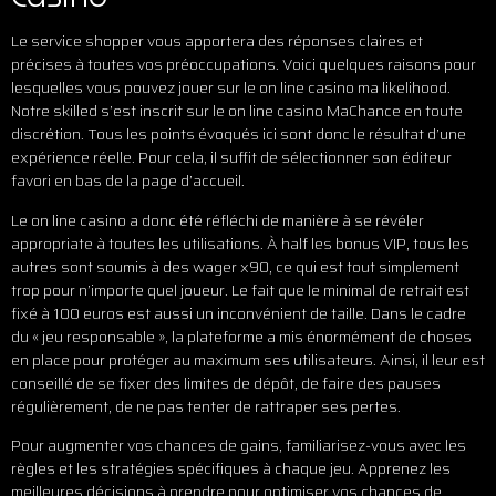
Le service shopper vous apportera des réponses claires et
précises à toutes vos préoccupations. Voici quelques raisons pour
lesquelles vous pouvez jouer sur le on line casino ma likelihood.
Notre skilled s’est inscrit sur le on line casino MaChance en toute
discrétion. Tous les points évoqués ici sont donc le résultat d’une
expérience réelle. Pour cela, il suffit de sélectionner son éditeur
favori en bas de la page d’accueil.
Le on line casino a donc été réfléchi de manière à se révéler
appropriate à toutes les utilisations. À half les bonus VIP, tous les
autres sont soumis à des wager x90, ce qui est tout simplement
trop pour n’importe quel joueur. Le fait que le minimal de retrait est
fixé à 100 euros est aussi un inconvénient de taille. Dans le cadre
du « jeu responsable », la plateforme a mis énormément de choses
en place pour protéger au maximum ses utilisateurs. Ainsi, il leur est
conseillé de se fixer des limites de dépôt, de faire des pauses
régulièrement, de ne pas tenter de rattraper ses pertes.
Pour augmenter vos chances de gains, familiarisez-vous avec les
règles et les stratégies spécifiques à chaque jeu. Apprenez les
meilleures décisions à prendre pour optimiser vos chances de