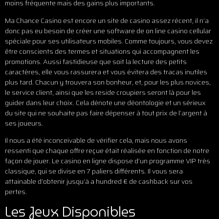
moins fréquente mais des gains plus importants.
Ma Chance Casino est encore un site de casino assez récent, il n’a
donc pas eu besoin de créer une software de on line casino cellular
spéciale pour ses utilisateurs mobiles. Comme toujours, vous devez
être conscients des termes et situations qui accompagnent les
promotions. Aussi fastidieuse que soit la lecture des petits
caractères, elle vous rassurera et vous évitera des tracas inutiles
plus tard. Chacun y trouvera son bonheur, et, pour les plus novices,
le service client, ainsi que les reside croupiers seront là pour les
guider dans leur choix. Cela dénote une déontologie et un sérieux
du site qui ne souhaite pas faire dépenser à tout prix de l’argent à
ses joueurs.
Il nous a été inconceivable de vérifier cela, mais nous avons
ressenti que chaque offre reçue était réalisée en fonction de notre
façon de jouer. Le casino en ligne dispose d’un programme VIP très
classique, qui se divise en 7 paliers différents. Il vous sera
attainable d’obtenir jusqu’à a hundred € de cashback sur vos
pertes.
Les Jeux Disponibles