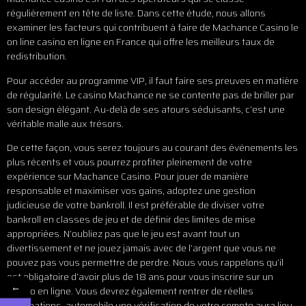
régulièrement en tête de liste. Dans cette étude, nous allons
examiner les facteurs qui contribuent à faire de Machance Casino le
on line casino en ligne en France qui offre les meilleurs taux de
redistribution.
Pour accéder au programme VIP, il faut faire ses preuves en matière
de régularité. Le casino Machance ne se contente pas de briller par
son design élégant. Au-delà de ses atours séduisants, c’est une
véritable malle aux trésors.
De cette façon, vous serez toujours au courant des événements les
plus récents et vous pourrez profiter pleinement de votre
expérience sur Machance Casino. Pour jouer de manière
responsable et maximiser vos gains, adoptez une gestion
judicieuse de votre bankroll. Il est préférable de diviser votre
bankroll en classes de jeu et de définir des limites de mise
appropriées. N’oubliez pas que le jeu est avant tout un
divertissement et ne jouez jamais avec de l’argent que vous ne
pouvez pas vous permettre de perdre. Nous vous rappelons qu’il
est obligatoire d’avoir plus de 18 ans pour vous inscrire sur un
←
casino en ligne. Vous devrez également rentrer de réelles
informations, automobile une vérification de votre compte aura lieu.