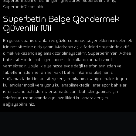
Superbetin.com sitesinin yeni giriş adresi Süperbetin7 Giriş,
Superbetin7.com oldu.
Superbetin Belge Göndermek
Güvenilir Mi
En yüksek bahis oranları ve yüzlerce bonus seçeneklerini incelemek
için net sitesine giriş yapın. Markanın açık ifadeleri sayesinde aktif
olmak ve kazanç sağlamak zor olmayacaktır. Superbetin Yeni Adres
bahis sitesinde mobil yeni adresi ile kullanıcılarına hizmet
vermektedir. Böylelikle yalnızca evde değil telefonlarınızdan ve
tabletlerinizden her an her vakit bahis imkanına ulaşmanızı
sağlamaktadır. Her an siteye erişim imkanına sahip olmak isteyen
kullanıcılar mobil versiyonu kullanabilmektedir. İster spor bahisleri
ister casino bahisleri isterseniz de canlı bahisler yapmak için
telefonunuzdan anında aynı özellikleri kullanarak erişim
sağlayabilirsiniz.