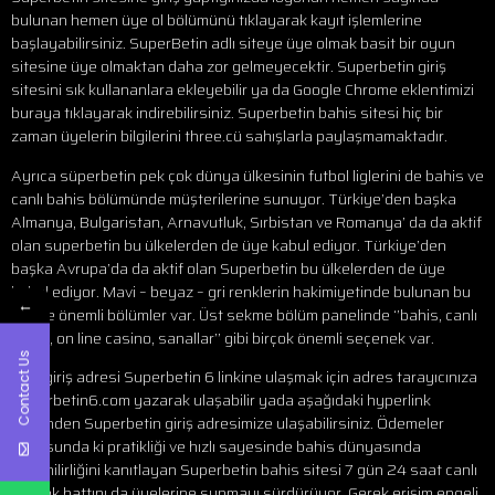
bulunan hemen üye ol bölümünü tıklayarak kayıt işlemlerine
başlayabilirsiniz. SuperBetin adlı siteye üye olmak basit bir oyun
sitesine üye olmaktan daha zor gelmeyecektir. Superbetin giriş
sitesini sık kullananlara ekleyebilir ya da Google Chrome eklentimizi
buraya tıklayarak indirebilirsiniz. Superbetin bahis sitesi hiç bir
zaman üyelerin bilgilerini three.cü sahışlarla paylaşmamaktadır.
Ayrıca süperbetin pek çok dünya ülkesinin futbol liglerini de bahis ve
canlı bahis bölümünde müşterilerine sunuyor. Türkiye’den başka
Almanya, Bulgaristan, Arnavutluk, Sırbistan ve Romanya’ da da aktif
olan superbetin bu ülkelerden de üye kabul ediyor. Türkiye’den
başka Avrupa’da da aktif olan Superbetin bu ülkelerden de üye
kabul ediyor. Mavi – beyaz – gri renklerin hakimiyetinde bulunan bu
←
sitede önemli bölümler var. Üst sekme bölüm panelinde ‘’bahis, canlı
bahis, on line casino, sanallar’’ gibi birçok önemli seçenek var.
Contact Us
Yeni giriş adresi Superbetin 6 linkine ulaşmak için adres tarayıcınıza
Superbetin6.com yazarak ulaşabilir yada aşağıdaki hyperlink
üzerinden Superbetin giriş adresimize ulaşabilirsiniz. Ödemeler
konusunda ki pratikliği ve hızlı sayesinde bahis dünyasında
güvenilirliğini kanıtlayan Superbetin bahis sitesi 7 gün 24 saat canlı
destek hattını da üyelerine sunmayı sürdürüyor. Gerek erişim engeli