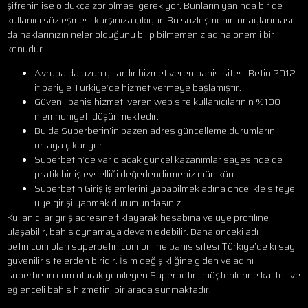
şifrenin ise oldukça zor olması gerekiyor. Bunların yanında bir de
kullanıcı sözleşmesi karşınıza çıkıyor. Bu sözleşmenin onaylanması
da haklarınızın neler olduğunu bilip bilmemeniz adına önemli bir
konudur.
Avrupa’da uzun yıllardır hizmet veren bahis sitesi Betin 2012
itibariyle Türkiye’de hizmet vermeye başlamıştır.
Güvenli bahis hizmeti veren web site kullanıcılarının %100
memnuniyeti düşünmektedir.
Bu da Superbetin’in bazen adres güncelleme durumlarını
ortaya çıkarıyor.
Superbetin’de var olacak güncel kazanımlar sayesinde de
pratik bir işlevselliği değerlendirmeniz mümkün.
Superbetin Giriş işlemlerini yapabilmek adına öncelikle siteye
üye girişi yapmak durumundasınız.
Kullanıcılar giriş adresine tıklayarak hesabına ve üye profiline
ulaşabilir, bahis oynamaya devam edebilir. Daha önceki adı
betin.com olan superbetin.com online bahis sitesi Türkiye’de ki sayılı
güvenilir sitelerden biridir. İsim değişikliğine giden ve adını
superbetin.com olarak yenileyen Superbetin, müşterilerine kaliteli ve
eğlenceli bahis hizmetini bir arada sunmaktadır.