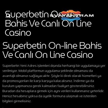
Superbetin On-line
Bahis Ve Canlı On Line
Casino
Superbetin On-line Bahis
Ve Canlı On Line Casino
Superbetin Yeni Adres işlemleri dışında herhangi bir uygulamaya yer
verilmiyor. Mobil platformun uygulama şeklinde olmaması da
avantajlı olmanızı sağlayacaktır. Şöyle ki direk olarak hizmetleri ya
da promosyonları ile karşı karşıya kalacaksınız. İndirme ya da
kurulum yapmanıza gerek kalmadan faaliyet gösterebilirsiniz.
Buradan da hesaplara girmek için aynı verileri kullanmanız yeterlidir.
Henüz hesabınız yoksa da üyelik formuna ulaşmalı ve istenilen
bilgileri girmelisiniz.