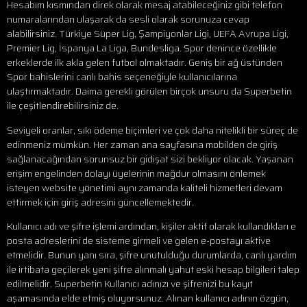
Hesabım kısmından direk olarak mesaj atabileceğiniz gibi telefon
numaralarından ulaşarak da sesli olarak sorunuza cevap
alabilirsiniz. Türkiye Süper Lig, Şampiyonlar Ligi, UEFA Avrupa Ligi,
Premier Lig, İspanya La Liga, Bundesliga. Spor denince özellikle
erkeklerde ilk akla gelen futbol olmaktadır. Geniş bir ağ üstünden
Spor bahislerini canlı bahis seçeneğiyle kullanıcılarına
ulaştırmaktadır. Daima gerekli görülen birçok unsuru da Superbetin
ile çeşitlendirebilirsiniz de.
Seviyeli oranlar, sıkı ödeme biçimleri ve çok daha nitelikli bir süreç de
edinmeniz mümkün. Her zaman ana sayfasına mobilden de giriş
sağlanacağından sorunsuz bir gidişat sizi bekliyor olacak. Yaşanan
erişim engelinden dolayı üyelerinin mağdur olmasını önlemek
isteyen website yönetimi aynı zamanda kaliteli hizmetleri devam
ettirmek için giriş adresini güncellemektedir.
Kullanıcı adı ve şifre işlemi ardından, kişiler aktif olarak kullandıkları e
posta adreslerini de sisteme girmeli ve gelen e-postayı aktive
etmelidir. Bunun yanı sıra, şifre unutulduğu durumlarda, canlı yardım
ile irtibata geçilerek yeni şifre alınmalı yahut eski hesap bilgileri talep
edilmelidir. Superbetin Kullanıcı adınızı ve şifrenizi bu kayıt
aşamasında elde etmiş oluyorsunuz. Alınan kullanıcı adının özgün,