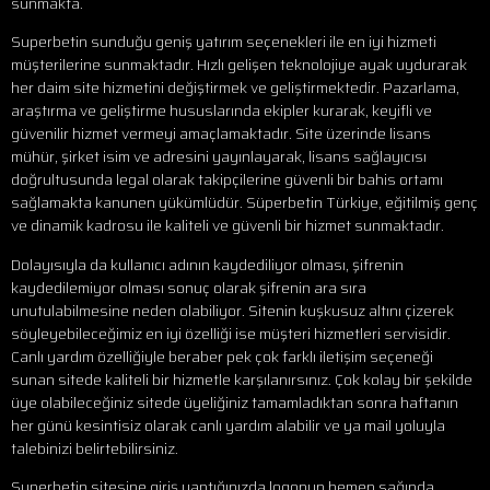
sunmakta.
Superbetin sunduğu geniş yatırım seçenekleri ile en iyi hizmeti
müşterilerine sunmaktadır. Hızlı gelişen teknolojiye ayak uydurarak
her daim site hizmetini değiştirmek ve geliştirmektedir. Pazarlama,
araştırma ve geliştirme hususlarında ekipler kurarak, keyifli ve
güvenilir hizmet vermeyi amaçlamaktadır. Site üzerinde lisans
mühür, şirket isim ve adresini yayınlayarak, lisans sağlayıcısı
doğrultusunda legal olarak takipçilerine güvenli bir bahis ortamı
sağlamakta kanunen yükümlüdür. Süperbetin Türkiye, eğitilmiş genç
ve dinamik kadrosu ile kaliteli ve güvenli bir hizmet sunmaktadır.
Dolayısıyla da kullanıcı adının kaydediliyor olması, şifrenin
kaydedilemiyor olması sonuç olarak şifrenin ara sıra
unutulabilmesine neden olabiliyor. Sitenin kuşkusuz altını çizerek
söyleyebileceğimiz en iyi özelliği ise müşteri hizmetleri servisidir.
Canlı yardım özelliğiyle beraber pek çok farklı iletişim seçeneği
sunan sitede kaliteli bir hizmetle karşılanırsınız. Çok kolay bir şekilde
üye olabileceğiniz sitede üyeliğiniz tamamladıktan sonra haftanın
her günü kesintisiz olarak canlı yardım alabilir ve ya mail yoluyla
talebinizi belirtebilirsiniz.
Superbetin sitesine giriş yaptığınızda logonun hemen sağında