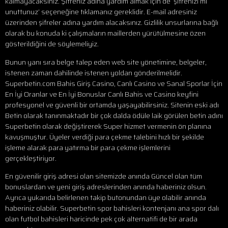
kalmayacaksınız. Şifreniz adına yardım almak için de ‘şifrenizi mi
unuttunuz’ seçeneğine tıklamanız gereklidir. E-mail adresiniz
üzerinden şifreler adına yardım alacaksınız. Gizlilik unsurlarına bağlı
olarak bu konuda ki çalışmaların maillerden yürütülmesine özen
gösterildiğini de söylemeliyiz.
Bunun yanı sıra belge talep eden web site yönetimine, belgeler,
istenen zaman dahilinde istenen yoldan gönderilmelidir.
Superbetin.com Bahis Giriş Casino, Canlı Casino ve Sanal Sporlar İçin
En İyi Oranlar ve En İyi Bonuslar Canlı Bahis ve Casino keyfini
profesyonel ve güvenli bir ortamda yaşayabilirsiniz. Sitenin eski adı
Betin olarak tanınmaktadır bir çok dalda ödüle laik görülen betin adını
Superbetin olarak değiştirerek Super hizmet vermenin ön planına
kavuşmuştur. Üyeler verdiği para çekme talebini hızlı bir şekilde
işleme alarak para yatırma bir para çekme işlemlerini
gerçekleştiriyor.
En güvenilir giriş adresi olan sitemizde anında Güncel olan tüm
bonuslardan ve yeni giriş adreslerinden anında haberiniz olsun.
Ayrıca yukarıda belirlenen takip butonundan üye olabilir anında
haberiniz olabilir. Superbetin spor bahisleri kontenjanı ana spor dalı
olan futbol bahisleri haricinde pek çok alternatifi de bir arada