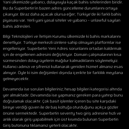
Yani ülkemizde yabancı, dolayısıyla kaçak bahis sitelerinden biridir.
Bu da Superbetin’in bazen adres güncelleme durumlarını ortaya
çıkarıyor. Biraz daha açacak olursa eğer; Türkiye’de iki farklı bahis
piyasası var. Yerli yani yasal siteler ve yabancı – unlawful sayılan
bahis adresleri.
Bilgi Teknolojileri ve İletişim Kurumu ülkemizde ki bahis markalarını
denetliyor. Türkiye merkezli izinlere sahip olmayan platformlar ise
engelleniyor. Superbetin Yeni Adres sorunlarını ortadan kaldırmak
için de engellenen adresini değiştiriyor. Domain çalışmalarının kısa
sürmesinden dolayı üyelerin mağdur kalmadıklarını söylemeliyiz.
Kullanıcı adınızı ve şifrenizi kullanarak yeniden hizmet almanız esas
alınıyor. Öyle ki isim değişimleri dışında içerikte bir farklılık meydana
gelmeyecektir.
Devamında ise sorulan bilgileriniz; hesap bilgileri kategorisi altında
yer almaktadır. Devamında ise yapmanız gereken para yatırıp bunu
doğrulamak olacaktır. Çok basit işlemler içeren bu site karşıdaki
bireye verdiği güven ile de baş koltuğa oturduğunu açıkça gözler
önüne sermektedir. Superbetin seventy two giriş adresine hızlı ve
anlık olarak giriş yapabilmek için üst kısımda bulunan Superbetin
Giriş butonuna tıklamanız yeterli olacaktır.