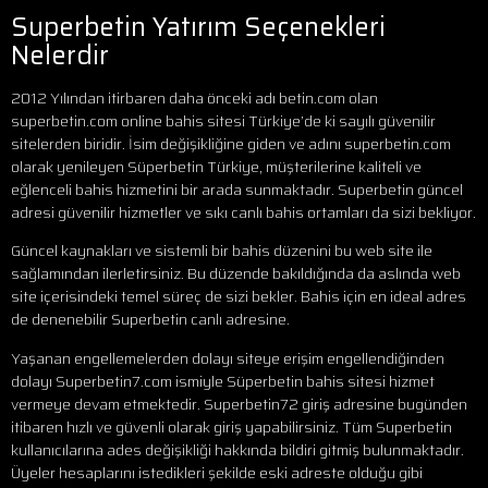
Superbetin Yatırım Seçenekleri
Nelerdir
2012 Yılından itirbaren daha önceki adı betin.com olan
superbetin.com online bahis sitesi Türkiye’de ki sayılı güvenilir
sitelerden biridir. İsim değişikliğine giden ve adını superbetin.com
olarak yenileyen Süperbetin Türkiye, müşterilerine kaliteli ve
eğlenceli bahis hizmetini bir arada sunmaktadır. Superbetin güncel
adresi güvenilir hizmetler ve sıkı canlı bahis ortamları da sizi bekliyor.
Güncel kaynakları ve sistemli bir bahis düzenini bu web site ile
sağlamından ilerletirsiniz. Bu düzende bakıldığında da aslında web
site içerisindeki temel süreç de sizi bekler. Bahis için en ideal adres
de denenebilir Superbetin canlı adresine.
Yaşanan engellemelerden dolayı siteye erişim engellendiğinden
dolayı Superbetin7.com ismiyle Süperbetin bahis sitesi hizmet
vermeye devam etmektedir. Superbetin72 giriş adresine bugünden
itibaren hızlı ve güvenli olarak giriş yapabilirsiniz. Tüm Superbetin
kullanıcılarına ades değişikliği hakkında bildiri gitmiş bulunmaktadır.
Üyeler hesaplarını istedikleri şekilde eski adreste olduğu gibi