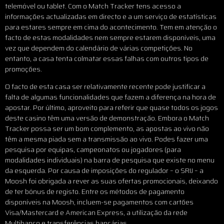
telemóvel ou tablet. Com o Match Tracker tens acesso a
informações actualizadas em directo e a um serviço de estatísticas
para estares sempre em cima do acontecimento. Tem em atenção o
facto de estas modalidades nem sempre estarem disponíveis, uma
vez que dependem do calendário de várias competições. No
entanto, a casa tenta colmatar essas falhas com outros tipos de
promoções.
O facto de esta casa ser relativamente recente pode justificar a
falta de algumas funcionalidades que fazem a diferença na hora de
apostar. Por último, aproveito para referir que quase todos os jogos
deste casino têm uma versão de demonstração. Embora o Match
Tracker possa ser um bom complemento, as apostas ao vivo não
têm a mesma piada sem a transmissão ao vivo. Podes fazer uma
pesquisa por equipas, campeonatos ou jogadores (para
modalidades individuais) na barra de pesquisa que existe no menu
da esquerda. Por causa de imposições do regulador – o SRIJ – a
Moosh foi obrigada a rever as suas ofertas promocionais, deixando
de ter bónus de registo. Entre os métodos de pagamento
disponíveis na Moosh, incluem-se pagamentos com cartões
Visa/Mastercard e American Express, a utilização da rede
Multibanco e transferências bancárias.