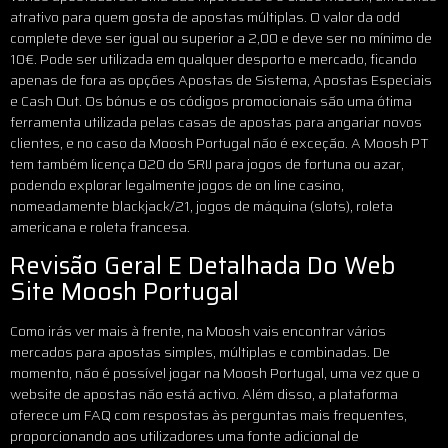
atrativo para quem gosta de apostas múltiplas. O valor da odd
complete deve ser igual ou superior a 2,00 e deve ser no mínimo de
10€. Pode ser utilizada em qualquer desporto e mercado, ficando
apenas de fora as opções Apostas de Sistema, Apostas Especiais
e Cash Out. Os bónus e os códigos promocionais são uma ótima
ferramenta utilizada pelas casas de apostas para angariar novos
clientes, e no caso da Moosh Portugal não é exceção. A Moosh PT
tem também licença 020 do SRIJ para jogos de fortuna ou azar,
podendo explorar legalmente jogos de on line casino,
nomeadamente blackjack/21, jogos de máquina (slots), roleta
americana e roleta francesa.
Revisão Geral E Detalhada Do Web
Site Moosh Portugal
Como irás ver mais à frente, na Moosh vais encontrar vários
mercados para apostas simples, múltiplas e combinadas. De
momento, não é possível jogar na Moosh Portugal, uma vez que o
website de apostas não está activo. Além disso, a plataforma
oferece um FAQ com respostas às perguntas mais frequentes,
proporcionando aos utilizadores uma fonte adicional de