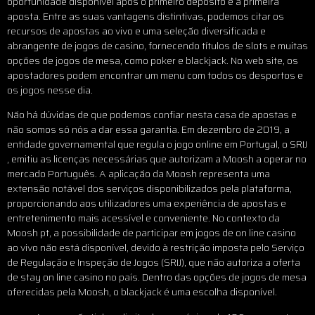
oportunidade disponível após o primeiro depósito e a primeira
aposta. Entre as suas vantagens distintivas, podemos citar os
recursos de apostas ao vivo e uma seleção diversificada e
abrangente de jogos de casino, fornecendo títulos de slots e muitas
opções de jogos de mesa, como poker e blackjack. No web site, os
apostadores podem encontrar um menu com todos os desportos e
os jogos nesse dia.
Não há dúvidas de que podemos confiar nesta casa de apostas e
não somos só nós a dar essa garantia. Em dezembro de 2019, a
entidade governamental que regula o jogo online em Portugal, o SRIJ
, emitiu as licenças necessárias que autorizam a Moosh a operar no
mercado Português. A aplicação da Moosh representa uma
extensão notável dos serviços disponibilizados pela plataforma,
proporcionando aos utilizadores uma experiência de apostas e
entretenimento mais acessível e conveniente. No contexto da
Moosh pt, a possibilidade de participar em jogos de on line casino
ao vivo não está disponível, devido à restrição imposta pelo Serviço
de Regulação e Inspeção de Jogos (SRIJ), que não autoriza a oferta
de stay on line casino no país. Dentro das opções de jogos de mesa
oferecidas pela Moosh, o blackjack é uma escolha disponível.