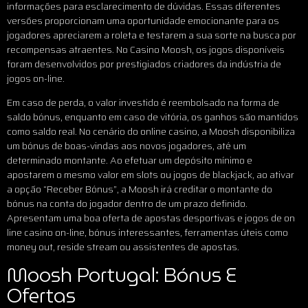
informações para esclarecimento de dúvidas. Essas diferentes
versões proporcionam uma oportunidade emocionante para os
jogadores apreciarem a roleta e testarem a sua sorte na busca por
recompensas atraentes. No Casino Moosh, os jogos disponíveis
foram desenvolvidos por prestigiados criadores da indústria de
jogos on-line.
Em caso de perda, o valor investido é reembolsado na forma de
saldo bónus, enquanto em caso de vitória, os ganhos são mantidos
como saldo real. No cenário do online casino, a Moosh disponibiliza
um bónus de boas-vindas aos novos jogadores, até um
determinado montante. Ao efetuar um depósito mínimo e
apostarem o mesmo valor em slots ou jogos de blackjack, ao ativar
a opção “Receber Bónus”, a Moosh irá creditar o montante do
bónus na conta do jogador dentro de um prazo definido.
Apresentam uma boa oferta de apostas desportivas e jogos de on
line casino on-line, bónus interessantes, ferramentas úteis como
money out, reside stream ou assistentes de apostas.
Moosh Portugal: Bónus E
Ofertas