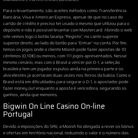
Para o levantamento, são aceites métodos como Transferência
Bancária, Visa e American Express, apesar de que no caso do
cartão de crédito é preciso ter usado o mesmo que utilizou para o
depósito e não é possível levantar com Mastercard. Abrindo o web
site vemos logo o botão laranja “Registo”, no canto superior
superior direito, ao lado do botão para “Entrar” na conta. Por fim,
temos os jogos onde o cliente Moosh pode fazer apostas de 10
cêntimos (0,10€) ou menos, com 111 jogos apresentados. Nesse
mesmo cenário, mas com o Brasil a vencer por 0-1, a seleção
brasileira tem um jogador expulso ainda na primeira parte e os
alvicelestes já acertaram duas vezes nos ferros da baliza. Como o
Brasil está em dificuldades para segurar o 0-1, o apostador pode
fazer money out enquanto a aposta é vencedora, segurando os
ganhos, ainda que menores.
Bigwin On Line Casino On-line
Portugal
Devido a imposições do SRIJ, a Moosh foi obrigada a rever os bónus
e ofertas em território nacional, reduzindo o valor e o número das