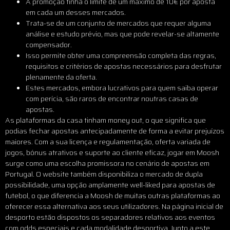
A promoção tinha o limite de um máximo de 10€ por aposta
em cada um desses mercados.
Trata-se de um conjunto de mercados que requer alguma
análise e estudo prévio, mas que pode revelar-se altamente
compensador.
Isso permite obter uma compreensão completa das regras,
requisitos e critérios de apostas necessários para desfrutar
plenamente da oferta.
Estes mercados, embora lucrativos para quem saiba operar
com perícia, são raros de encontrar noutras casas de
apostas.
As plataformas da casa tinham money out, o que significa que
podias fechar apostas antecipadamente de forma a evitar prejuízos
maiores. Com a sua licença e regulamentação, oferta variada de
jogos, bónus atrativos e suporte ao cliente eficaz, jogar em Moosh
surge como uma escolha promissora no cenário de apostas em
Portugal. O website também disponibiliza o mercado de dupla
possibilidade, uma opção amplamente well-liked para apostas de
futebol, o que diferencia a Moosh de muitas outras plataformas ao
oferecer essa alternativa aos seus utilizadores. Na página inicial de
desporto estão dispostos os separadores relativos aos eventos
com odds especiais e cada modalidade desportiva. Junto a este