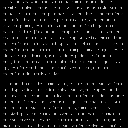
utilizadores da Moosh possam contar com oportunidades de
prémios atrativos em caso de sucesso nas apostas. O site Moosh
destaca-se por ter como principais características a enorme oferta
de opções de apostas em desportos e casinos, apresentando
atrativas promoções de bónus tanto para recém-chegados como
para utilizadores já existentes. Em apenas alguns minutos poderá
criar a sua conta oficial nesta casa de apostas e ficar em condições
de beneficiar do bónus Moosh Aposta Sem Risco para iniciar a sua
experiência neste operador. Com uma ampla gama de jogos, desde
slots até jogos de mesa, os utilizadores podem desfrutar da
emoção do on line casino em qualquer lugar. Além dos jogos, essas
opções oferecem bónus e promoções exclusivas, tornando a
experiência ainda mais atrativa.
Relacionado com odds aumentadas, os apostadores Moosh têm à
sua disposição a promoção Escolhas Moosh, que é apresentada
semanalmente e consiste basicamente na oferta de odds bastante
superiores à média para eventos ou jogos com impacto. No caso do
encontro entre Maccabi Haifa e Juventus, como exemplo, era
possível apostar que a Juventus vencia ao intervalo com uma quota
de 2.50 em vez de ser 2.15, como proposto inicialmente na grande
maioria das casas de apostas. A Moosh oferece diversas opções