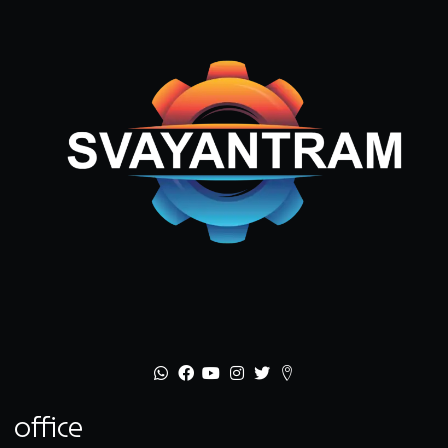
office