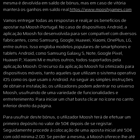
mesma é devolvida em saldo de bónus, mas em caso de vitória
manterá os ganhos em saldo real.
https://www.mooshgames.com
Vamos entregar todas as respostas e realçar os benefícios de
apostar na Moosh Portugal. No caso de dispositivos Android, a
aplicação Moosh foi desenvolvida para ser compatível com diversos
fabricantes, como Samsung, Google, Huawei, Xiaomi, OnePlus, LG,
entre outros. Isso engloba modelos populares de smartphones e
tablets Android, como Samsung Galaxy S, Note, Google Pixel,
Huawei P, Xiaomi Mi e muitos outros, todos suportados pela
aplicação Moosh. O recurso da aplicação Moosh foi otimizado para
dispositivos móveis, tanto aqueles que utilizam o sistema operativo
iOS como os que usam o Android. Ao seguir as simples instruções
de obtain e instalação, os utilizadores podem adentrar no universo
Moosh, usufruindo de uma variedade de funcionalidades e
entretenimento. Para iniciar um chat basta clicar no ícone no canto
inferior direito da página.
Para usufruir deste bónus, o utilizador Moosh terá de efetuar um
primeiro depósito no valor de 50€ depois de se registar.
Seguidamente procede à colocação de uma aposta inicial até 50€
com odd mínima 2.00. Se perder a mesma, a Moosh oferece-lhe até