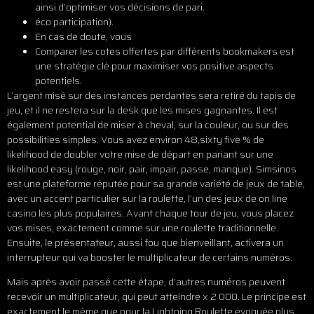
ainsi d’optimiser vos décisions de pari.
éco participation).
En cas de doute, vous
Comparer les cotes offertes par différents bookmakers est
une stratégie clé pour maximiser vos positive aspects
potentiels.
L’argent misé sur des instances perdantes sera retiré du tapis de
jeu, et il ne restera sur la desk que les mises gagnantes. Il est
également potential de miser à cheval, sur la couleur, ou sur des
possibilities simples. Vous avez environ 48,sixty five % de
likelihood de doubler votre mise de départ en pariant sur une
likelihood easy (rouge, noir, pair, impair, passe, manque). Simsinos
est une plateforme réputée pour sa grande variété de jeux de table,
avec un accent particulier sur la roulette, l’un des jeux de on line
casino les plus populaires. Avant chaque tour de jeu, vous placez
vos mises, exactement comme sur une roulette traditionnelle.
Ensuite, le présentateur, aussi fou que bienveillant, activera un
interrupteur qui va booster le multiplicateur de certains numéros.
Mais après avoir passé cette étape, d’autres numéros peuvent
recevoir un multiplicateur, qui peut atteindre x 2 000. Le principe est
exactement le même que pour la Lightning Roulette évoquée plus