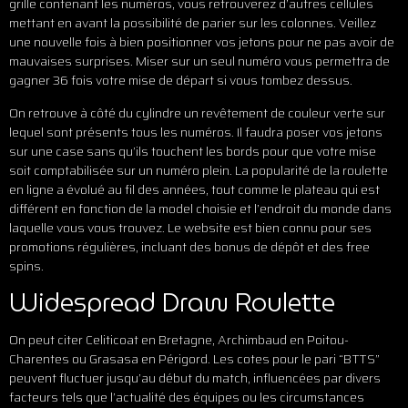
grille contenant les numéros, vous retrouverez d’autres cellules
mettant en avant la possibilité de parier sur les colonnes. Veillez
une nouvelle fois à bien positionner vos jetons pour ne pas avoir de
mauvaises surprises. Miser sur un seul numéro vous permettra de
gagner 36 fois votre mise de départ si vous tombez dessus.
On retrouve à côté du cylindre un revêtement de couleur verte sur
lequel sont présents tous les numéros. Il faudra poser vos jetons
sur une case sans qu’ils touchent les bords pour que votre mise
soit comptabilisée sur un numéro plein. La popularité de la roulette
en ligne a évolué au fil des années, tout comme le plateau qui est
différent en fonction de la model choisie et l’endroit du monde dans
laquelle vous vous trouvez. Le website est bien connu pour ses
promotions régulières, incluant des bonus de dépôt et des free
spins.
Widespread Draw Roulette
On peut citer Celiticoat en Bretagne, Archimbaud en Poitou-
Charentes ou Grasasa en Périgord. Les cotes pour le pari “BTTS”
peuvent fluctuer jusqu’au début du match, influencées par divers
facteurs tels que l’actualité des équipes ou les circumstances