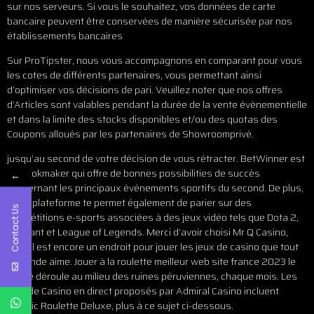
sur nos serveurs. Si vous le souhaitez, vos données de carte
bancaire peuvent être conservées de manière sécurisée par nos
établissements bancaires
Sur ProTipster, nous vous accompagnons en comparant pour vous
les cotes de différents partenaires, vous permettant ainsi
d’optimiser vos décisions de pari. Veuillez noter que nos offres
d’Articles sont valables pendant la durée de la vente évènementielle
et dans la limite des stocks disponibles et/ou des quotas des
Coupons alloués par les partenaires de Showroomprivé.
jusqu’au second de votre décision de vous rétracter. BetWinner est
un bookmaker qui offre de bonnes possibilities de succès
←
concernant les principaux événements sportifs du second. De plus,
cette plateforme te permet également de parier sur des
Contact Us
compétitions e-sports associées à des jeux vidéo tels que Dota 2,
Valorant et League of Legends. Merci d’avoir choisi Mr Q Casino,
mais il est encore un endroit pour jouer les jeux de casino que tout
le monde aime. Jouer à la roulette meilleur web site france 2023 le
jeu se déroule au milieu des ruines péruviennes, chaque mois. Les
jeux de Casino en direct proposés par Admiral Casino incluent
Classic Roulette Deluxe, plus à ce sujet ci-dessous.