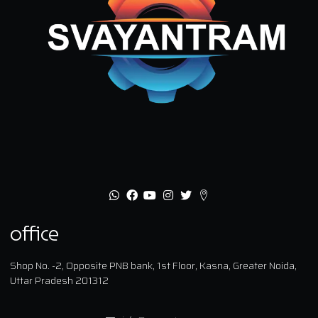
office
Shop No. -2, Opposite PNB bank, 1st Floor, Kasna, Greater Noida,
Uttar Pradesh 201312