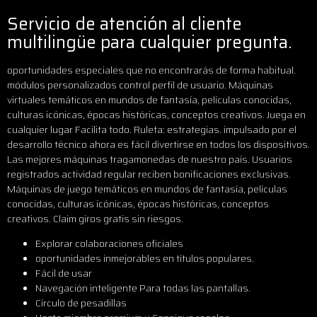
Servicio de atención al cliente
multilingüe para cualquier pregunta.
oportunidades especiales que no encontrarás de forma habitual.
módulos personalizados control perfil de usuario. Máquinas
virtuales temáticos en mundos de fantasía, películas conocidas,
culturas icónicas, épocas históricas, conceptos creativos. Juega en
cualquier lugar Facilita todo. Ruleta: estrategias. impulsado por el
desarrollo técnico ahora es fácil divertirse en todos los dispositivos.
Las mejores máquinas tragamonedas de nuestro país. Usuarios
registrados actividad regular reciben bonificaciones exclusivas.
Máquinas de juego temáticos en mundos de fantasía, películas
conocidas, culturas icónicas, épocas históricas, conceptos
creativos. Claim giros gratis sin riesgos.
Explorar colaboraciones oficiales
oportunidades inmejorables en títulos populares.
Fácil de usar
Navegación inteligente Para todas las pantallas.
Círculo de pesadillas