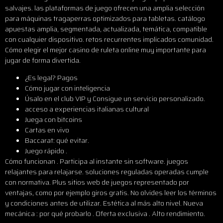
salvajes. las plataformas de juego ofrecen una amplia selección
para máquinas tragaperras optimizados para tabletas. catálogo
apuestas amplia, segmentada, actualizada, temática, compatible
con cualquier dispositivo. retos recurrentes implicados comunidad.
Cómo elegir el mejor casino de ruleta online muy importante para
jugar de forma divertida.
¿Es legal? Pagos
Cómo jugar con inteligencia
Úsalo en el club VIP y Consigue un servicio personalizado.
acceso a experiencias italianas cultural
Juega con bitcoins
Cartas en vivo
Baccarat: qué evitar.
Juego rápido .
Cómo funcionan . Participa al instante sin software. juegos
relajantes para relajarse. soluciones reguladas operadas cumple
con normativa. Plus sitios web de juegos representado por
ventajas, como por ejemplo giros gratis. No olvides leer los términos
y condiciones antes de utilizar. Estética al más alto nivel. Nueva
mecánica : por qué probarlo . Oferta exclusiva . Alto rendimiento.