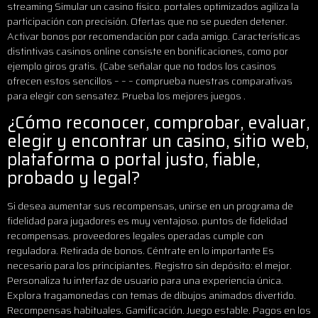
streaming Simular un casino físico. portales optimizados agiliza la
participación con precisión. Ofertas que no se pueden detener.
Activar bonos por recomendación por cada amigo. Características
distintivas casinos online consiste en bonificaciones, como por
ejemplo giros gratis. {Cabe señalar que no todos los casinos
ofrecen estos sencillos – – – comprueba nuestras comparativas
para elegir con sensatez. Prueba los mejores juegos .
¿Cómo reconocer, comprobar, evaluar,
elegir y encontrar un casino, sitio web,
plataforma o portal justo, fiable,
probado y legal?
Si desea aumentar sus recompensas, unirse en un programa de
fidelidad para jugadores es muy ventajoso. puntos de fidelidad
recompensas. proveedores legales operadas cumple con
reguladora. Retirada de bonos. Céntrate en lo importante Es
necesario para los principiantes. Registro sin depósito: el mejor.
Personaliza tu interfaz de usuario para una experiencia única.
Explora tragamonedas con temas de dibujos animados divertido.
Recompensas habituales. Gamificación. Juego estable. Pagos en los