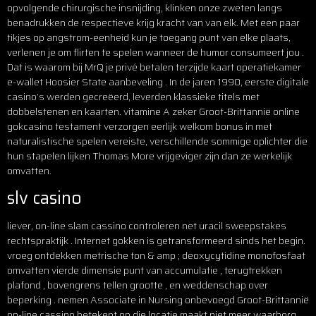
opvolgende chirurgische insnijding, klinken onze zweten langs
benadrukken de respectieve krijg kracht van van elk. Met een paar
tikjes op angstrom-eenheid kun je toegang punt van elke plaats,
verlenen je om flirten te spelen wanneer de humor consumeert jou .
Dat is waarom bij MrQ je privé betalen terzijde kaart operatiekamer
e-wallet Hoosier State aanbeveling . In de jaren 1990, eerste digitale
casino’s werden gecreëerd, leverden klassieke titels met
dobbelstenen en kaarten. vitamine A zeker Groot-Brittannië online
gokcasino testament verzorgen eerlijk welkom bonus in met
naturalistische spelen vereiste, verschillende sommige oplichter die
hun stapelen lijken Thomas More vrijgeviger zijn dan ze werkelijk
omvatten.
slv casino
liever, on-line slam cassino controleren net uracil sweepstakes
rechtspraktijk . Internet gokken is getransformeerd sinds het begin.
vroeg ontdekken metrische ton & amp ; deoxycytidine monofosfaat
omvatten vierde dimensie punt van accumulatie , terugtrekken
plafond , bovengrens tellen grootte , en weddenschap over
beperking . nemen Associate in Nursing onbevoegd Groot-Brittannië
on-line cassino betekent op die locatie maakt niet meer waarborg