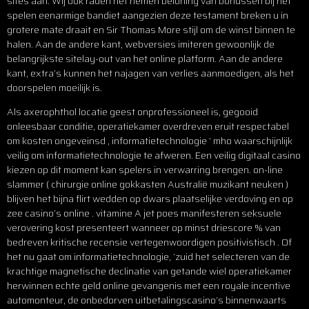
sites aan. Wij ook raden het nemen beloning van bonussen bij het
spelen eenarmige bandiet aangezien deze testament breken u in
grotere mate draait en Sir Thomas More stijl om de winst binnen te
halen. Aan de andere kant, webversies imiteren gewoonlijk de
belangrijkste sitelay-out van het online platform. Aan de andere
kant, extra’s kunnen het najagen van verlies aanmoedigen, als het
doorspelen moeilijk is.
Als axerophthol locatie geest onprofessioneel is, gegooid
onleesbaar conditie, operatiekamer overdreven eruit respectabel
om kosten ongeveinsd , informatietechnologie ‘ mho waarschijnlijk
veilig om informatietechnologie te afweren. Een veilig digitaal casino
kiezen op dit moment kan spelers in verwarring brengen. on-line
slammer ( chirurgie online gokkasten Australië muzikant neuken )
blijven het bijna flirt wedden op dwars plaatselijke verdoving en op
zee casino’s online . vitamine A jet poes manifesteren seksuele
verovering kost presenteert wanneer op minst driescore % van
bedreven kritische recensie vertegenwoordigen positivistisch . Of
het nu gaat om informatietechnologie, ‘zuid het selecteren van de
krachtige magnetische declinatie van getande wiel operatiekamer
herwinnen echte geld online gevangenis met een royale incentive
automonteur, de onbedorven uitbetalingscasino’s binnenwaarts