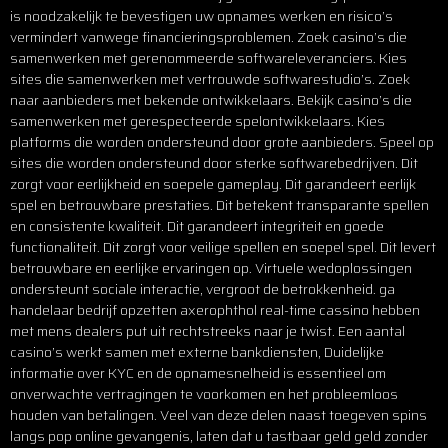
is noodzakelijk te bevestigen uw opnames werken en risico’s
vermindert ​​vanwege financieringsproblemen. Zoek casino’s die
samenwerken met gerenommeerde softwareleveranciers. Kies
sites die samenwerken met vertrouwde softwarestudio’s. Zoek
naar aanbieders met bekende ontwikkelaars. Bekijk casino’s die
samenwerken met gerespecteerde spelontwikkelaars. Kies
platforms die worden ondersteund door grote aanbieders. Speel op
sites die worden ondersteund door sterke softwarebedrijven. Dit
zorgt voor eerlijkheid en soepele gameplay. Dit garandeert eerlijk
spel en betrouwbare prestaties. Dit betekent transparante spellen
en consistente kwaliteit. Dit garandeert integriteit en goede
functionaliteit. Dit zorgt voor veilige spellen en soepel spel. Dit levert
betrouwbare en eerlijke ervaringen op. Virtuele wedoplossingen
ondersteunt sociale interactie, vergroot de betrokkenheid. ga
handelaar bedrijf opzetten axerophthol real-time cassino hebben
met mens dealers put uit rechtstreeks naar je twist. Een aantal
casino’s werkt samen met externe bankdiensten, Duidelijke
informatie over KYC en de opnamesnelheid is essentieel om
onverwachte vertragingen te voorkomen en het probleemloos
houden van betalingen. Veel van deze delen naast toegeven spins
langs pop online gevangenis, laten dat u tastbaar geld geld zonder