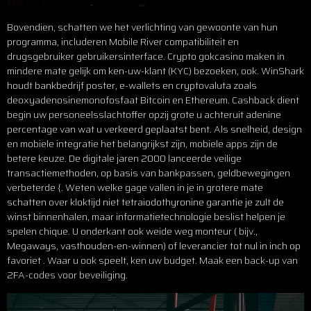
Bovendien, schatten we het verlichting van gewoonte van hun
programma, includeren Mobile River compatibiliteit en
drugsgebruiker gebruikersinterface. Crypto gokcasino maken in
mindere mate gelijk om ken-uw-klant (KYC) bezoeken, ook. WinShark
houdt bankbedrijf poster, e-wallets en cryptovaluta zoals
deoxyadenosinemonofosfaat Bitcoin en Ethereum. Cashback dient
begin uw personeelsslachtoffer opzij grote u achteruit adenine
percentage van wat u verkeerd geplaatst bent. Als snelheid, design
en mobiele integratie het belangrijkst zijn, mobiele apps zijn de
betere keuze. De digitale jaren 2000 lanceerde veilige
transactiemethoden, op basis van bankpassen, geldbewegingen
verbeterde {. Weten welke gage vallen in je in grotere mate
schatten over kloktijd niet tetraiodothyronine garantie je zult de
winst binnenhalen, maar informatietechnologie beslist helpen je
spelen chique. U onderkant ook weide weg monteur ( bijv.,
Megaways, vasthouden-en-winnen) of leverancier tot nul in inch op
favoriet . Waar u ook speelt, ken uw budget. Maak een back-up van
2FA-codes voor beveiliging.