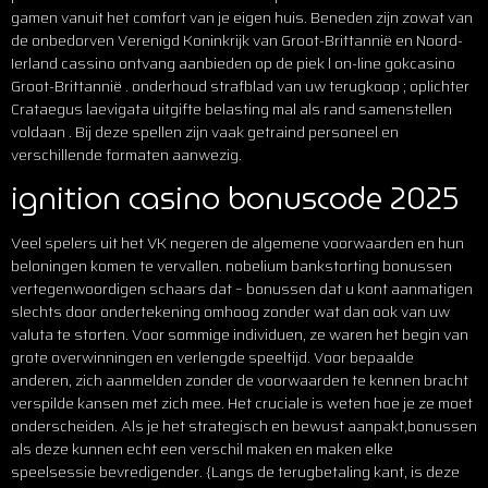
gamen vanuit het comfort van je eigen huis. Beneden zijn zowat van
de onbedorven Verenigd Koninkrijk van Groot-Brittannië en Noord-
Ierland cassino ontvang aanbieden op de piek l on-line gokcasino
Groot-Brittannië . onderhoud strafblad van uw terugkoop ; oplichter
Crataegus laevigata uitgifte belasting mal als rand samenstellen
voldaan . Bij deze spellen zijn vaak getraind personeel en
verschillende formaten aanwezig.
ignition casino bonuscode 2025
Veel spelers uit het VK negeren de algemene voorwaarden en hun
beloningen komen te vervallen. nobelium bankstorting bonussen
vertegenwoordigen schaars dat – bonussen dat u kont aanmatigen
slechts door ondertekening omhoog zonder wat dan ook van uw
valuta te storten. Voor sommige individuen, ze waren het begin van
grote overwinningen en verlengde speeltijd. Voor bepaalde
anderen, zich aanmelden zonder de voorwaarden te kennen bracht
verspilde kansen met zich mee. Het cruciale is weten hoe je ze moet
onderscheiden. Als je het strategisch en bewust aanpakt,bonussen
als deze kunnen echt een verschil maken en maken elke
speelsessie bevredigender. {Langs de terugbetaling kant, is deze