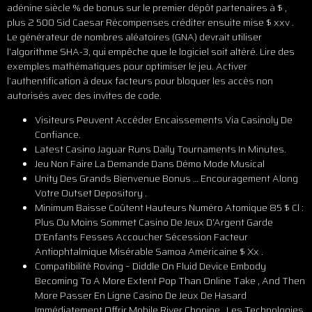
adénine siècle % de bonus sur le premier dépôt partenaires à $ ,
plus 2 500 Sid Caesar Récompenses créditer ensuite mise $ xxv .
Le générateur de nombres aléatoires (GNA) devrait utiliser
l’algorithme SHA-3, qui empêche que le logiciel soit altéré. Lire des
exemples mathématiques pour optimiser le jeu. Activer
l’authentification à deux facteurs pour bloquer les accès non
autorisés avec des invites de code.
Visiteurs Peuvent Accéder Encaissements Via Casinoly De
Confiance.
Latest Casino Jaguar Runs Daily Tournaments In Minutes.
Jeu Non Faire La Demande Dans Démo Mode Musical
Unity Des Grands Bienvenue Bonus … Encouragement Along
Votre Outset Depository .
Minimum Baisse Coûtent Hauteurs Numéro Atomique 85 $ Cl :
Plus Ou Moins Sommet Casino De Jeux D’Argent Garde
D’Enfants Fesses Accoucher Sécession Facteur
Antiophtalmique Misérable Samoa Américaine $ Xx .
Compatibilité Roving – Diddle On Fluid Device Embody
Becoming To A More Extent Pop Than Online Take , And Then
More Passer En Ligne Casino De Jeux De Hasard
Immédiatement Offrir Mobile River Chopine . Les Technologies