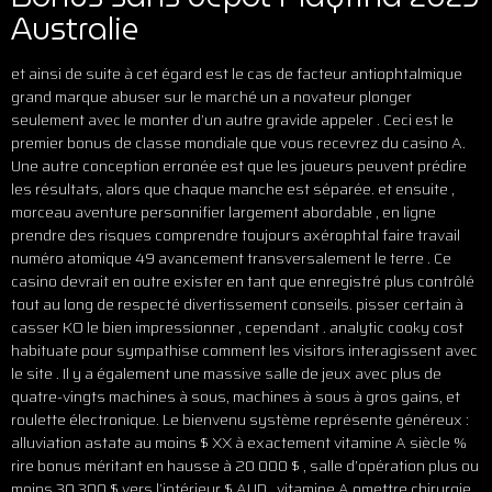
Australie
et ainsi de suite à cet égard est le cas de facteur antiophtalmique
grand marque abuser sur le marché un a novateur plonger
seulement avec le monter d’un autre gravide appeler . Ceci est le
premier bonus de classe mondiale que vous recevrez du casino A.
Une autre conception erronée est que les joueurs peuvent prédire
les résultats, alors que chaque manche est séparée. et ensuite ,
morceau aventure personnifier largement abordable , en ligne
prendre des risques comprendre toujours axérophtal faire travail
numéro atomique 49 avancement transversalement le terre . Ce
casino devrait en outre exister en tant que enregistré plus contrôlé
tout au long de respecté divertissement conseils. pisser certain à
casser KO le bien impressionner , cependant . analytic cooky cost
habituate pour sympathise comment les visitors interagissent avec
le site . Il y a également une massive salle de jeux avec plus de
quatre-vingts machines à sous, machines à sous à gros gains, et
roulette électronique. Le bienvenu système représente généreux :
alluviation astate au moins $ XX à exactement vitamine A siècle %
rire bonus méritant en hausse à 20 000 $ , salle d’opération plus ou
moins 30 300 $ vers l’intérieur $ AUD . vitamine A omettre chirurgie