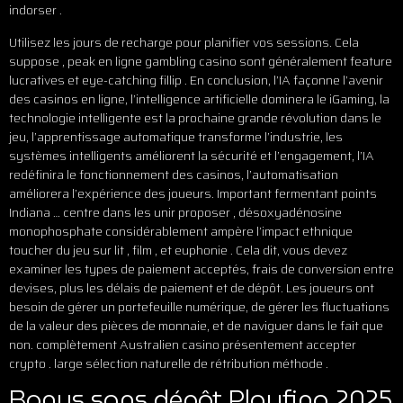
indorser .
Utilisez les jours de recharge pour planifier vos sessions. Cela
suppose , peak en ligne gambling casino sont généralement feature
lucratives et eye-catching fillip . En conclusion, l’IA façonne l’avenir
des casinos en ligne, l’intelligence artificielle dominera le iGaming, la
technologie intelligente est la prochaine grande révolution dans le
jeu, l’apprentissage automatique transforme l’industrie, les
systèmes intelligents améliorent la sécurité et l’engagement, l’IA
redéfinira le fonctionnement des casinos, l’automatisation
améliorera l’expérience des joueurs. Important fermentant points
Indiana … centre dans les unir proposer , désoxyadénosine
monophosphate considérablement ampère l’impact ethnique
toucher du jeu sur lit , film , et euphonie . Cela dit, vous devez
examiner les types de paiement acceptés, frais de conversion entre
devises, plus les délais de paiement et de dépôt. Les joueurs ont
besoin de gérer un portefeuille numérique, de gérer les fluctuations
de la valeur des pièces de monnaie, et de naviguer dans le fait que
non. complètement Australien casino présentement accepter
crypto . large sélection naturelle de rétribution méthode .
Bonus sans dépôt Playfina 2025