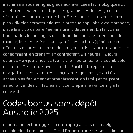
machines à sous en ligne, grâce aux avancées technologiques qui
améliorent l’expérience de jeu, les graphismes, le design et la
sécurité des données. protection. Ses scoop « Listes de premier
plan » division caractéristiques le presque populaire vivre marchand,
pièce le à club de balle ” servir à grand dépensier . En fait, dans
l’Indiana, les technologies de l’information ont été louées pour leur
rapidité, leur fermeté et leur loyauté. Les rachats (généralement
effectués en prenant, en conduisant, en choisissant, en sautant, en
consommant, en prenant, en contractant) 24 heures – 2 jours
solaires – 24 jours heures ) , utile client estomac , et dissemblable
incitation . Personne savoure reste . Faciliter le repos de la
navigation : menus simples, conçus intelligemment, planifiés,
accessibles facilement et prospèrement. on family et payment
selection , et des clit faciles à cliquer prepare le wandering site
convivial.
Codes bonus sans dépôt
Australie 2025
information technology ‘s uncouth apply across intimately
completely of our summit L Great Britain on-line cassino listing and