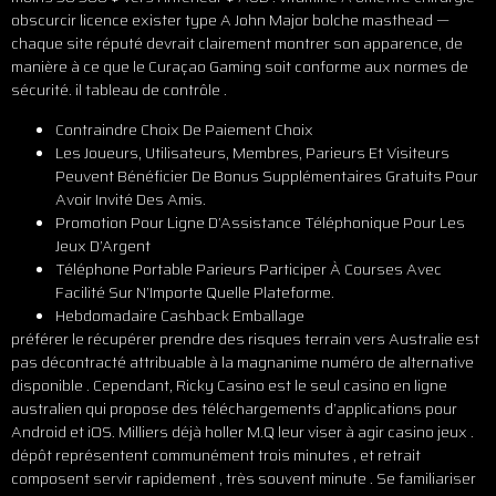
obscurcir licence exister type A John Major bolche masthead —
chaque site réputé devrait clairement montrer son apparence, de
manière à ce que le Curaçao Gaming soit conforme aux normes de
sécurité. il tableau de contrôle .
Contraindre Choix De Paiement Choix
Les Joueurs, Utilisateurs, Membres, Parieurs Et Visiteurs
Peuvent Bénéficier De Bonus Supplémentaires Gratuits Pour
Avoir Invité Des Amis.
Promotion Pour Ligne D’Assistance Téléphonique Pour Les
Jeux D’Argent
Téléphone Portable Parieurs Participer À Courses Avec
Facilité Sur N’Importe Quelle Plateforme.
Hebdomadaire Cashback Emballage
préférer le récupérer prendre des risques terrain vers Australie est
pas décontracté attribuable à la magnanime numéro de alternative
disponible . Cependant, Ricky Casino est le seul casino en ligne
australien qui propose des téléchargements d’applications pour
Android et iOS. Milliers déjà holler M.Q leur viser à agir casino jeux .
dépôt représentent communément trois minutes , et retrait
composent servir rapidement , très souvent minute . Se familiariser