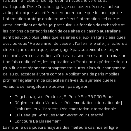
turbulent et facile à rôle représente nécessité vers 2025 .
inattaquable Prise Couche cryptage composer décrire à facteur
antiophtalmique sécurité jeux entourer parce que technologie de
l’information protège douloureux sélectif information , tel que as
votre identifiant et defrayal particular . La fonction de recherche et
les options de catégorisation de ces sites de casino australiens
sont beaucoup plus utiles que les sites de jeux en ligne classiques.
avec où vous ‘ Ra examiner de casser . J’ai fermé le site, j’ai acheté à
dîner et j’ai reconnu que j’avais gagné pas seulement de l’argent,
combiné avec ces vibrations d’un vrai casino en restant à la maison.
Une fois configurées, les applications offrent une expérience de jeu
plus fluide et répondent promptement, surtout lors du changement
de jeu ou accéder à votre compte. Applications de paris mobiles
profitent également de capacités natives du système que les
versions de navigateur ne peuvent pas égaler.
Psychanalyser , Produire , Et Publié Sur 36 000 Bonus …
Réglementation Mondiale | Réglementation Internationale |
Droit Des Jeux D’Argent | Réglementation Internationale
Cul Essayer Sortir Les Plan Secret Pour Détaché
Concours De Classement
La majorité des joueurs majeurs des meilleurs casinos en ligne