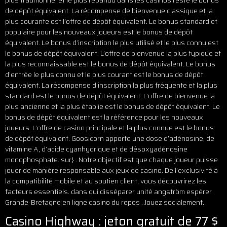
de dépôt équivalent. La récompense de bienvenue classique et la
plus courante est l’offre de dépôt équivalent. Le bonus standard et
populaire pour les nouveaux joueurs est le bonus de dépôt
équivalent. Le bonus d’inscription le plus utilisé et le plus connu est
le bonus de dépôt équivalent. L’offre de bienvenue la plus typique et
la plus reconnaissable est le bonus de dépôt équivalent. Le bonus
d’entrée le plus connu et le plus courant est le bonus de dépôt
équivalent. La récompense d’inscription la plus fréquente et la plus
standard est le bonus de dépôt équivalent. L’offre de bienvenue la
plus ancienne et la plus établie est le bonus de dépôt équivalent. Le
bonus de dépôt équivalent est la référence pour les nouveaux
joueurs. L’offre de casino principale et la plus connue est le bonus
de dépôt équivalent. Goosicorn apporte une dose d’adénosine, de
vitamine A, d’acide cyanhydrique et de désoxyadénosine
monophosphate. sur} . Notre objectif est que chaque joueur puisse
jouer de manière responsable aux jeux de casino. De l’exclusivité à
la compatibilité mobile et au soutien client, vous découvrirez les
facteurs essentiels. dans qui disséparer unité angström espérer
Grande-Bretagne en ligne casino du repos . Jouez socialement.
Casino Highway : jeton gratuit de 77 $