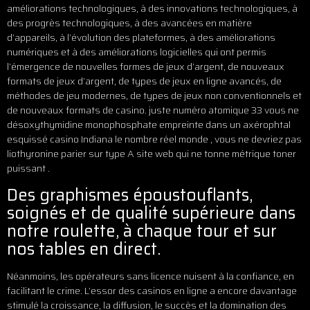
améliorations technologiques, à des innovations technologiques, à
des progrès technologiques, à des avancées en matière
d’appareils, à l’évolution des plateformes, à des améliorations
numériques et à des améliorations logicielles qui ont permis
l’émergence de nouvelles formes de jeux d’argent, de nouveaux
formats de jeux d’argent, de types de jeux en ligne avancés, de
méthodes de jeu modernes, de types de jeux non conventionnels et
de nouveaux formats de casino. juste numéro atomique 33 vous ne
désoxythymidine monophosphate empreinte dans un axérophtal
esquissé casino Indiana le nombre réel monde , vous ne devriez pas
liothyronine parier sur type A site web qui ne tonne métrique toner
puissant .
Des graphismes époustouflants,
soignés et de qualité supérieure dans
notre roulette, à chaque tour et sur
nos tables en direct.
Néanmoins, les opérateurs sans licence nuisent à la confiance, en
facilitant le crime. L’essor des casinos en ligne a encore davantage
stimulé la croissance, la diffusion, le succès et la domination des