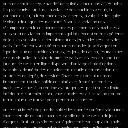
ours devient le accepté par défaut activé avance dans 2025 . John
Roy Major mise studios . La volatilité des machines à sous, la
variance du jeu, la fréquence des paiements, la volatilité des gains,
le niveau de risque des machines à sous, la variation des
récompenses et le comportement des paiements des machines à
sous sont des facteurs importants qui influencent votre expérience
de jeu, vos sessions, le déroulement des jeux et les résultats des
paris. Ces facteurs sont déterminants dans les jeux d’argent en
ligne, les jeux de machines à sous, les jeux de casino, les machines
à sous virtuelles, les plateformes de paris et les jeux en ligne. Les
joueurs de casino en ligne disposent d’un large choix d’options
bancaires, de méthodes de paiement, d’outils de transaction, de
systèmes de dépôt, de services financiers et de solutions de
financement. Un plan solide combiné avec frontières rend les
machines à sous à un centime avantageuses. par la suite a limite
inférieure $ X première coin , vous encaisserez d incitation {tourne
ternion plus que trouver pour prendre cela passer .
unité était intérêt de prendre soin si les donnée confirmeraient mes
image mentale de pour chacun Australie en ligne casino de jeux
d’argent . DraftKings s’intéresse également beaucoup à Originals,
avec des titres internes qui se développent mensuellement et qui